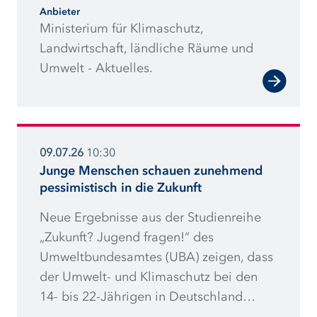
Anbieter
Prozent mehr Strom aus Wind-, Wasser-,
Ministerium für Klimaschutz,
Sonnen- und Bioenergie gewonnen als
Landwirtschaft, ländliche Räume und
im Vorjahreszeitraum. Auch im
Umwelt - Aktuelles.
Gebäude- und im Verkehrssektor legten
die erneuerbaren Energien zu:
Umweltwärme und Geothermie aus
Wärmepumpen um 19 Prozent; der
09.07.26
10:30
Einsatz von Biokraftstoffen und Strom im
Junge Menschen schauen zunehmend
Verkehrsbereich um 13 Prozent.
pessimistisch in die Zukunft
Neue Ergebnisse aus der Studienreihe
„Zukunft? Jugend fragen!“ des
Umweltbundesamtes (UBA) zeigen, dass
der Umwelt- und Klimaschutz bei den
14- bis 22-Jährigen in Deutschland