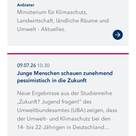
Anbieter
Prozent mehr Strom aus Wind-, Wasser-,
Ministerium für Klimaschutz,
Sonnen- und Bioenergie gewonnen als
Landwirtschaft, ländliche Räume und
im Vorjahreszeitraum. Auch im
Umwelt - Aktuelles.
Gebäude- und im Verkehrssektor legten
die erneuerbaren Energien zu:
Umweltwärme und Geothermie aus
Wärmepumpen um 19 Prozent; der
09.07.26
10:30
Einsatz von Biokraftstoffen und Strom im
Junge Menschen schauen zunehmend
Verkehrsbereich um 13 Prozent.
pessimistisch in die Zukunft
Neue Ergebnisse aus der Studienreihe
„Zukunft? Jugend fragen!“ des
Umweltbundesamtes (UBA) zeigen, dass
der Umwelt- und Klimaschutz bei den
14- bis 22-Jährigen in Deutschland