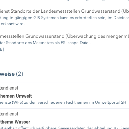
er Messstelle lassen sich die Grundwasserstände der ausgewählten Mess
enst Standorte der Landesmessstellen Grundwasserstand (
ung in gängigen GIS Systemen kann es erforderlich sein, im Dateina
 erkannt wird.
messstellen Grundwasserstand (Überwachung des mengenmä
r Standorte des Messnetzes als ESI-shape Datei.
B]
rweise
(2)
endienst
themen Umwelt
enste (WFS) zu den verschiedenen Fachthemen im Umweltportal SH
endienst
thema Wasser
st enthält öffentlich verfügbare Gewässerdaten der Abteilung 4 - Gew