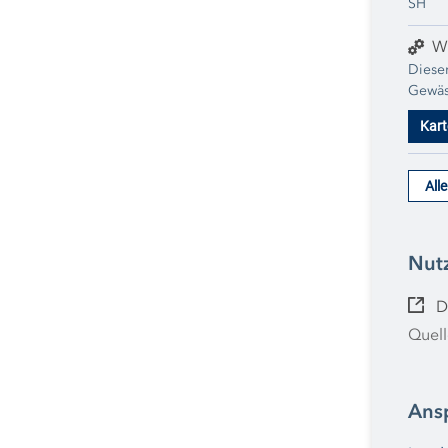
SH
W
Dieser
Gewäs
den z
Kart
werden
All
Nut
D
Quell
Ans