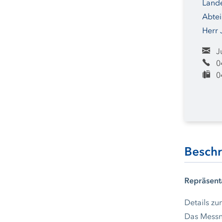
Lande
Abtei
Herr 
J
0
0
Besch
Repräsent
Details z
Das Messn