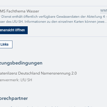
WM
MS Fachthema Wasser
 Dienst enthält öffentlich verfügbare Gewässerdaten der Abteilung 4 -
ser des LfU-SH. Informationen zu den einzelnen Karten können jeweil
ugehörigen Metadaten zu den einzelnen Datensätzen entnommen
enansicht öffnen
. Der Dienst wird regelmäßig um neu publizierte Daten erweitert.
e Links
zungsbedingungen
atenlizenz Deutschland Namensnennung 2.0
envermerk: LfU SH
prechpartner