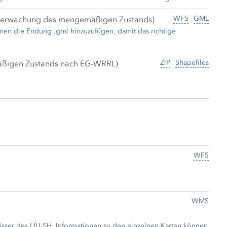
stelle als .csv-Datei herunterladen.
WFS
GML
Überwachung des mengemäßigen Zustands)
men die Endung .gml hinzuzufügen, damit das richtige
ZIP
Shapefiles
ßigen Zustands nach EG-WRRL)
WFS
WMS
ässer des LfU-SH. Informationen zu den einzelnen Karten können