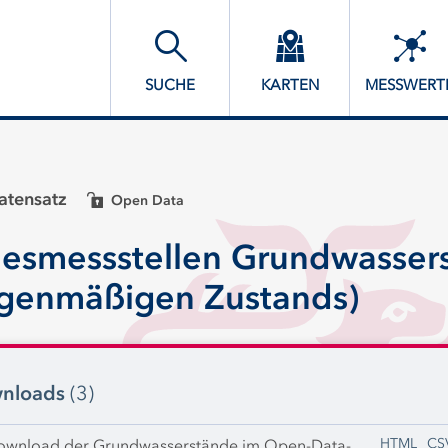
SUCHE
KARTEN
MESSWERT
tensatz
Open Data
esmessstellen Grundwasser
enmäßigen Zustands)
nloads
(3)
HTML
CS
ownload der Grundwasserstände im Open-Data-