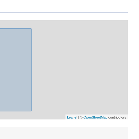
Leaflet
|
©
OpenStreetMap
contributors