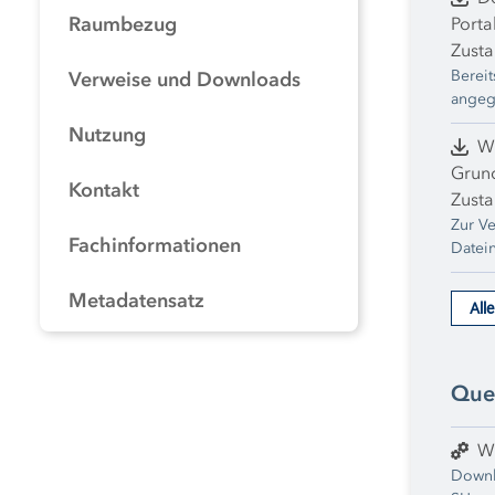
Raumbezug
Porta
Zust
Bereit
Verweise und Downloads
angeg
des M
Nutzung
in maschin
WF
lassen
Grun
Kontakt
Datei 
Zusta
Zur V
Fachinformationen
Datei
erkann
Metadatensatz
All
Que
W
Downl