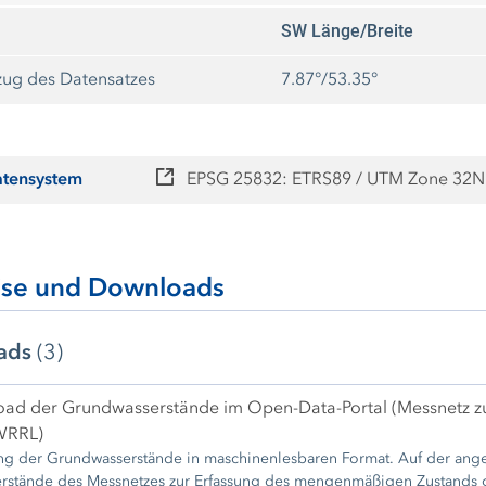
SW Länge/Breite
ug des Datensatzes
7.87°/53.35°
atensystem
EPSG 25832: ETRS89 / UTM Zone 32N
ise und Downloads
ads
(3)
ad der Grundwasserstände im Open-Data-Portal (Messnetz z
WRRL)
undwasserstände in maschinenlesbaren Format. Auf der angegebenen Internetseite sind die Informationen und
stände des Messnetzes zur Erfassung des mengenmäßigen Zustands gem