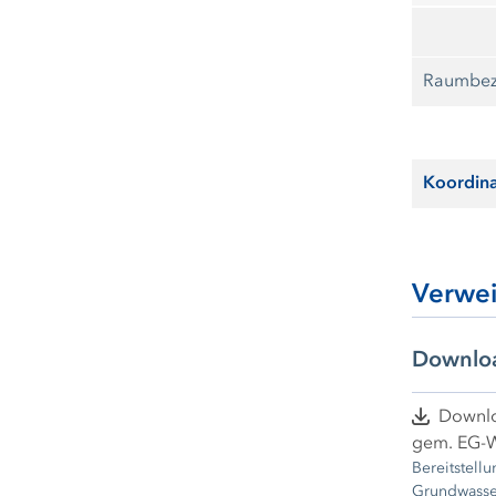
Raumbez
Koordin
Verwe
Downlo
Downlo
gem. EG-
Bereitstellung der Gr
Grundwasser