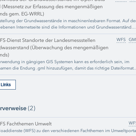
l (Messnetz zur Erfassung des mengenmäßigen
ands gem. EG-WRRL)
stellung der Grundwasserstände in maschinenlesbaren Format. Auf der
ebenen Internetseite sind die Informationen und Grundwasserstände
essnetzes zur Erfassung des mengenmäßigen Zustands gem. EG-WRRL
WFS
GM
enlesbaren Format bereitgestellt. Bei Auswahl einer Messstelle
S-Dienst Standorte der Landesmessstellen
 sich die Grundwasserstände der ausgewählten Messstelle als .csv-
dwasserstand (Überwachung des mengemäßigen
herunterladen.
nds)
erwendung in gängigen GIS Systemen kann es erforderlich sein, im
namen die Endung .gml hinzuzufügen, damit das richtige Dateiformat
t wird.
e Links
rverweise
(2)
WF
FS Fachthemen Umwelt
oaddienste (WFS) zu den verschiedenen Fachthemen im Umweltporta