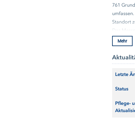
761 Grundw
umfassen. 
Standort z
Das Messne
oberfläche
Mehr
Die Messre
Grundwass
Aktualit
Letzte Ä
Messung d
Status
Alle Messs
täglich de
Pflege- 
Küstensch
Aktualisi
landesweit
Sieben Me