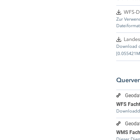
Auswahl ein
WFS-Di
Zur Verwend
Dateiformat
Landes
Download de
[0.055421M
Querve
Geodat
WFS Fach
Downloaddi
Geodat
WMS Fach
Dieser Dien