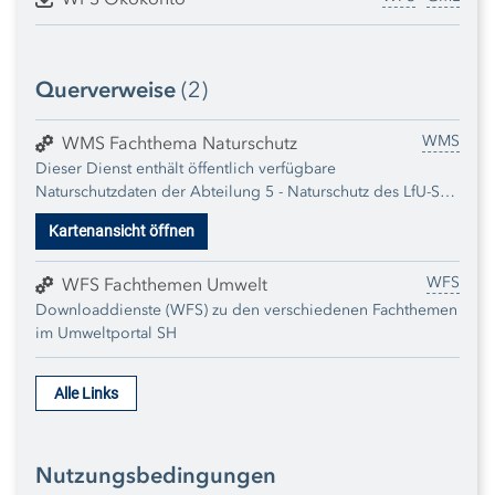
Querverweise
(2)
WMS
WMS Fachthema Naturschutz
Dieser Dienst enthält öffentlich verfügbare
Naturschutzdaten der Abteilung 5 - Naturschutz des LfU-SH.
Informationen zu den einzelnen Karten können jeweils den
Kartenansicht öffnen
zugehörigen Metadaten zu den einzelnen Datensätzen
entnommen werden. Der Dienst wird regelmäßig um neu
WFS
publizierte Daten erweitert.
WFS Fachthemen Umwelt
Downloaddienste (WFS) zu den verschiedenen Fachthemen
im Umweltportal SH
Alle Links
Nutzungsbedingungen