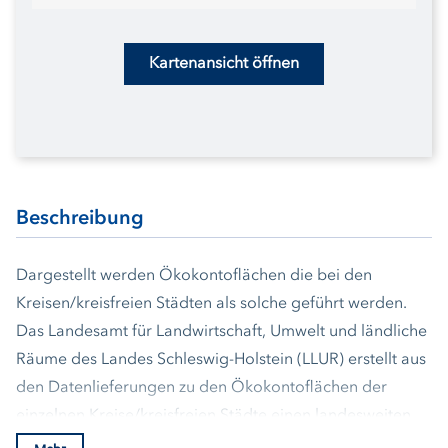
Kartenansicht öffnen
Beschreibung
Dargestellt werden Ökokontoflächen die bei den
Kreisen/kreisfreien Städten als solche geführt werden.
Das Landesamt für Landwirtschaft, Umwelt und ländliche
Räume des Landes Schleswig-Holstein (LLUR) erstellt aus
den Datenlieferungen zu den Ökokontoflächen der
einzelnen Kreise/kreisfreien Städte einen landesweiten
Datenbestand. Die Daten werden hinsichtlich