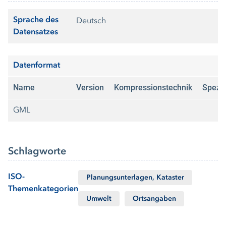
Sprache des
Deutsch
Datensatzes
Datenformat
Name
Version
Kompressionstechnik
Spezif
GML
Schlagworte
ISO-
Planungsunterlagen, Kataster
Themenkategorien
Umwelt
Ortsangaben