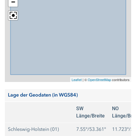
−
Leaflet
|
©
OpenStreetMap
contributors
Lage der Geodaten (in WGS84)
SW
NO
Länge/Breite
Länge/Brei
Schleswig-Holstein (01)
7.55°/53.361°
11.723°/55