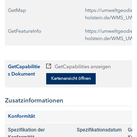
GetMap
https://umweltgeodiens
holstein.de/WMS_UWA
GetFeatureInfo
https://umweltgeodiens
holstein.de/WMS_UWA
GetCapabilitie
GetCapabilities anzeigen
s Dokument
Kartenansicht öffnen
Zusatzinformationen
Konformität
Spezifikation der
Spezifikationsdatum
Gra