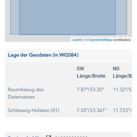
Leaflet
|
©
OpenStreetMap
contributors
Lage der Geodaten (in WGS84)
SW
NO
Länge/Breite
Länge/Brei
Raumbezug des
7.87°/53.35°
11.32°/55.
Datensatzes
Schleswig-Holstein (01)
7.55°/53.361°
11.723°/55