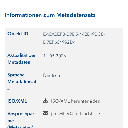
Informationen zum Metadatensatz
Objekt-ID
EA0A0EFB-B9D5-442D-9BC8-
D7EF604992D4
Aktualität der
11.05.2026
Metadaten
Sprache
Deutsch
Metadatensat
z
ISO/XML
ISO/XML herunterladen
Ansprechpart
jan.willer@lfu.landsh.de
ner
(Metadaten)