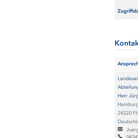
Zugriffs
Kontak
Ansprech
Landesam
Abteilun
Herr Jür
Hamburg
24220 Fl
Deutsch
Juer
0434