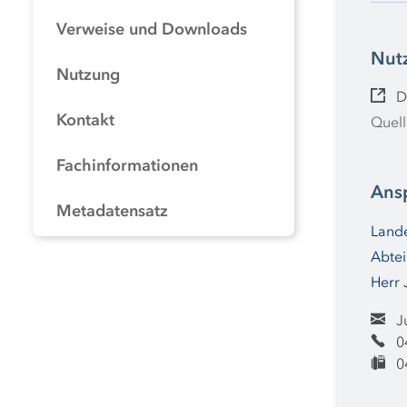
Verweise und Downloads
Nut
Nutzung
D
Kontakt
Quell
Fachinformationen
Ans
Metadatensatz
Lande
Abtei
Herr 
J
0
0