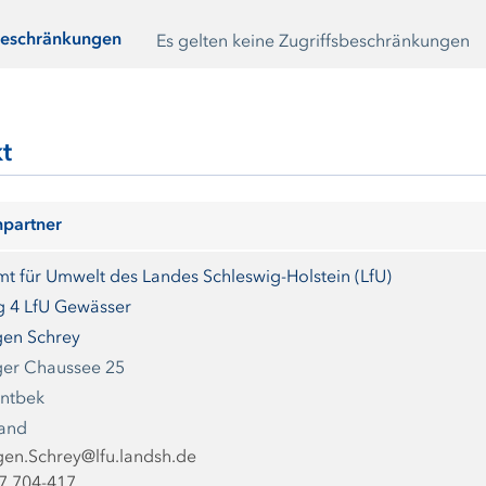
beschränkungen
Es gelten keine Zugriffsbeschränkungen
t
partner
t für Umwelt des Landes Schleswig-Holstein (LfU)
g 4 LfU Gewässer
gen Schrey
er Chaussee 25
intbek
land
gen.Schrey@lfu.landsh.de
7 704-417