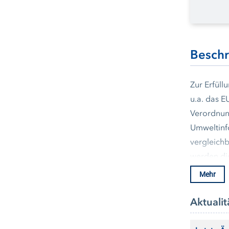
Besch
Zur Erfül
u.a. das E
Verordnun
Umweltinf
vergleich
werden die
Ergebniss
Mehr
Aktualit