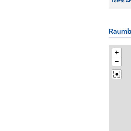
Letzte Ä
Raumb
+
−