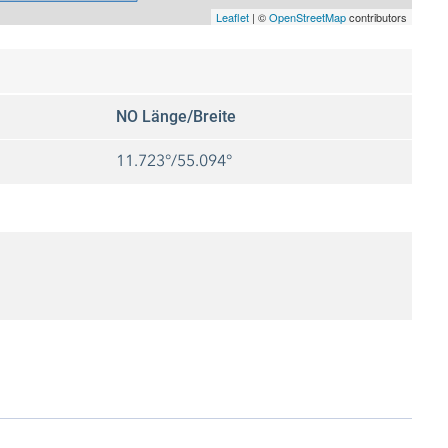
Leaflet
|
©
OpenStreetMap
contributors
NO Länge/Breite
11.723°/55.094°