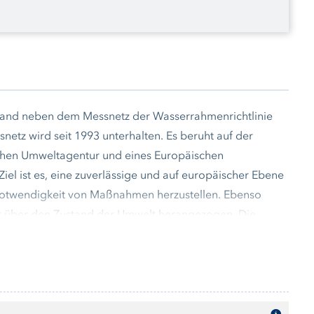
chland neben dem Messnetz der Wasserrahmenrichtlinie
tz wird seit 1993 unterhalten. Es beruht auf der
schen Umweltagentur und eines Europäischen
l ist es, eine zuverlässige und auf europäischer Ebene
Notwendigkeit von Maßnahmen herzustellen. Ebenso
eit über den Zustand der Umwelt herangezogen. Die
ltagentur in Kopenhagen geliefert.