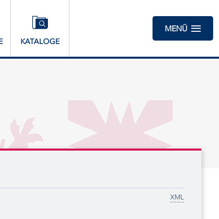
MENÜ
E
KATALOGE
XML