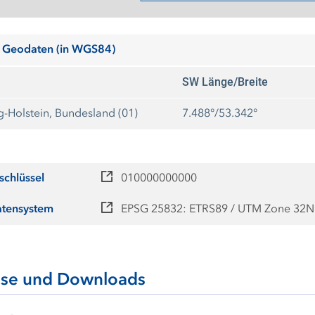
 Geodaten (in WGS84)
SW Länge/Breite
g-Holstein, Bundesland (01)
7.488°/53.342°
schlüssel
010000000000
atensystem
EPSG 25832: ETRS89 / UTM Zone 32N
ise und Downloads