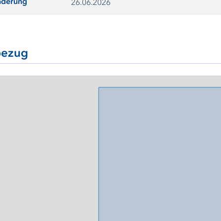
nderung
26.06.2026
ezug