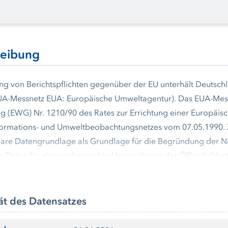
reibung
lung von Berichtspflichten gegenüber der EU unterhält Deuts
UA-Messnetz EUA: Europäische Umweltagentur). Das EUA-Messne
g (EWG) Nr. 1210/90 des Rates zur Errichtung einer Europäi
ormations- und Umweltbeobachtungsnetzes vom 07.05.1990. Zie
bare Datengrundlage als Grundlage für die Begründung der 
 Daten für eine sachgerechte Unterrichtung der Öffentlichk
e dieses Messnetzes werden jährlich an die Europäische Umwe
ät des Datensatzes