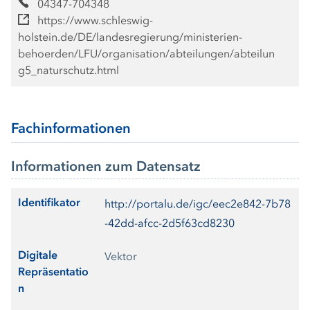
04347-704348
https://www.schleswig-
holstein.de/DE/landesregierung/ministerien-
behoerden/LFU/organisation/abteilungen/abteilun
g5_naturschutz.html
Fachinformationen
Informationen zum Datensatz
Identifikator
http://portalu.de/igc/eec2e842-7b78
-42dd-afcc-2d5f63cd8230
Digitale
Vektor
Repräsentatio
n