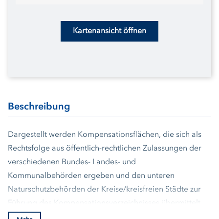
Kartenansicht öffnen
Beschreibung
Dargestellt werden Kompensationsflächen, die sich als
Rechtsfolge aus öffentlich-rechtlichen Zulassungen der
verschiedenen Bundes- Landes- und
Kommunalbehörden ergeben und den unteren
Naturschutzbehörden der Kreise/kreisfreien Städte zur
Führung des Kompensationsverzeichnisses übermittelt
wurden. Das Landesamt für Landwirtschaft, Umwelt und