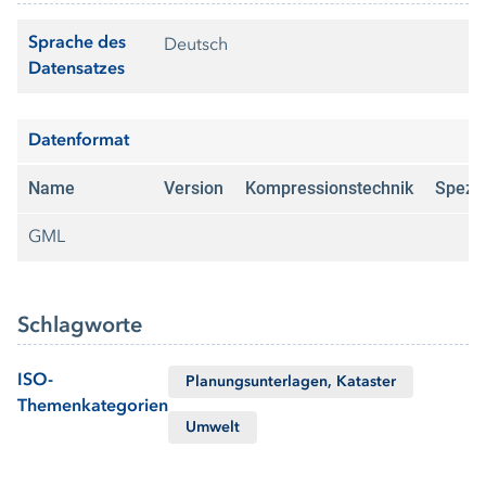
Sprache des
Deutsch
Datensatzes
Datenformat
Name
Version
Kompressionstechnik
Spezif
GML
Schlagworte
ISO-
Planungsunterlagen, Kataster
Themenkategorien
Umwelt