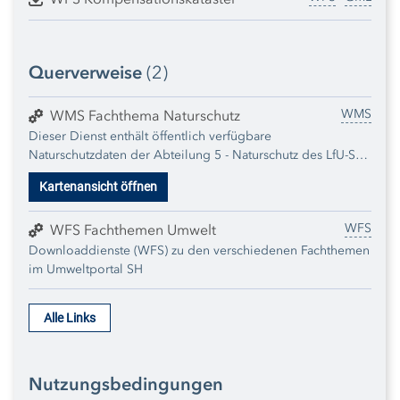
Querverweise
(2)
WMS
WMS Fachthema Naturschutz
Dieser Dienst enthält öffentlich verfügbare
Naturschutzdaten der Abteilung 5 - Naturschutz des LfU-SH.
Informationen zu den einzelnen Karten können jeweils den
Kartenansicht öffnen
zugehörigen Metadaten zu den einzelnen Datensätzen
entnommen werden. Der Dienst wird regelmäßig um neu
WFS
publizierte Daten erweitert.
WFS Fachthemen Umwelt
Downloaddienste (WFS) zu den verschiedenen Fachthemen
im Umweltportal SH
Alle Links
Nutzungsbedingungen