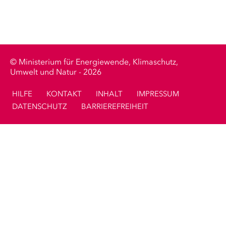
Ministerium für Energiewende, Klimaschutz,
Umwelt und Natur - 2026
HILFE
KONTAKT
INHALT
IMPRESSUM
DATENSCHUTZ
BARRIEREFREIHEIT