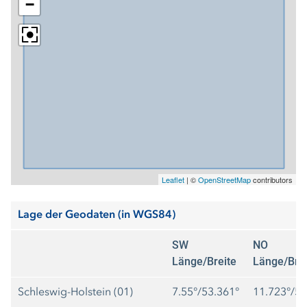
−
Erfassungstiefe und -intensität. Auf eine inhomogene
Datenlage wird hiermit hingewiesen. Eine unmittelbare
Vergleichbarkeit zwischen einzelnen Kreisen/kreisfreien
Städten ist deshalb nicht gegeben.
Leaflet
|
©
OpenStreetMap
contributors
Lage der Geodaten (in WGS84)
SW
NO
Länge/Breite
Länge/Brei
Schleswig-Holstein (01)
7.55°/53.361°
11.723°/55