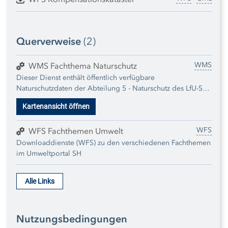
Querverweise
(2)
WMS
WMS Fachthema Naturschutz
Dieser Dienst enthält öffentlich verfügbare
Naturschutzdaten der Abteilung 5 - Naturschutz des LfU-SH.
Informationen zu den einzelnen Karten können jeweils den
Kartenansicht öffnen
zugehörigen Metadaten zu den einzelnen Datensätzen
entnommen werden. Der Dienst wird regelmäßig um neu
WFS
publizierte Daten erweitert.
WFS Fachthemen Umwelt
Downloaddienste (WFS) zu den verschiedenen Fachthemen
im Umweltportal SH
Alle Links
Nutzungsbedingungen