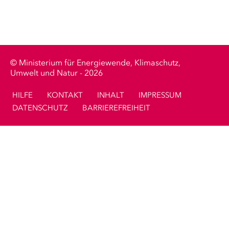
Ministerium für Energiewende, Klimaschutz,
Umwelt und Natur - 2026
HILFE
KONTAKT
INHALT
IMPRESSUM
DATENSCHUTZ
BARRIEREFREIHEIT