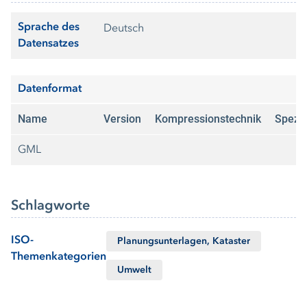
Sprache des
Deutsch
Datensatzes
Datenformat
Name
Version
Kompressionstechnik
Spezif
GML
Schlagworte
ISO-
Planungsunterlagen, Kataster
Themenkategorien
Umwelt