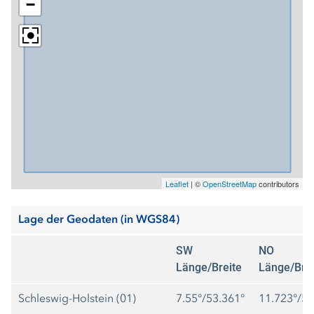
−
Erfassungstiefe und -intensität. Auf eine inhomogene
Datenlage wird hiermit hingewiesen. Eine unmittelbare
Vergleichbarkeit zwischen einzelnen Kreisen/kreisfreien
Städten ist deshalb nicht gegeben.
Leaflet
|
©
OpenStreetMap
contributors
Lage der Geodaten (in WGS84)
SW
NO
Länge/Breite
Länge/Brei
Schleswig-Holstein (01)
7.55°/53.361°
11.723°/55