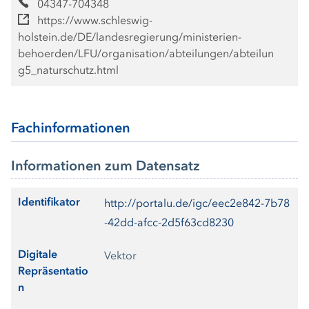
04347-704348
https://www.schleswig-
holstein.de/DE/landesregierung/ministerien-
behoerden/LFU/organisation/abteilungen/abteilun
g5_naturschutz.html
Fachinformationen
Informationen zum Datensatz
Identifikator
http://portalu.de/igc/eec2e842-7b78
-42dd-afcc-2d5f63cd8230
Digitale
Vektor
Repräsentatio
n