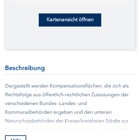
Kartenansicht öffnen
Beschreibung
Dargestellt werden Kompensationsflächen, die sich als
Rechtsfolge aus öffentlich-rechtlichen Zulassungen der
verschiedenen Bundes- Landes- und
Kommunalbehörden ergeben und den unteren
Naturschutzbehörden der Kreise/kreisfreien Städte zur
Führung des Kompensationsverzeichnisses übermittelt
wurden. Das Landesamt für Landwirtschaft, Umwelt und