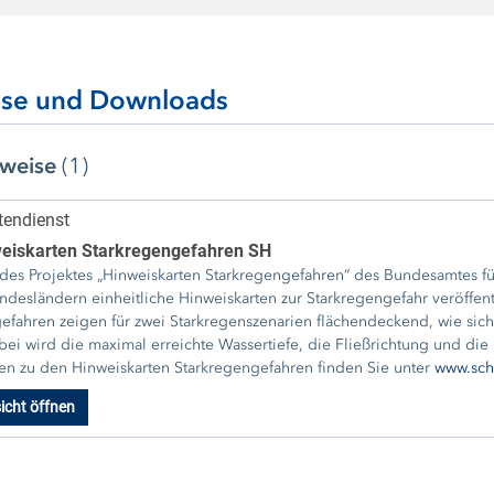
ise und Downloads
rweise
(1)
endienst
iskarten Starkregengefahren SH
es Projektes „Hinweiskarten Starkregengefahren“ des Bundesamtes 
esländern einheitliche Hinweiskarten zur Starkregengefahr veröffentlicht, darun
efahren zeigen für zwei Starkregenszenarien flächendeckend, wie sic
i wird die maximal erreichte Wassertiefe, die Fließrichtung und die maximal
en zu den Hinweiskarten Starkregengefahren finden Sie unter
www.schl
icht öffnen