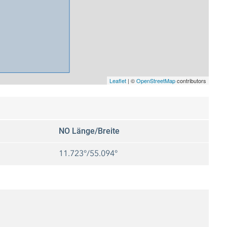
Leaflet
|
©
OpenStreetMap
contributors
NO Länge/Breite
11.723°/55.094°