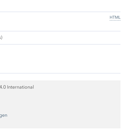
HTML
s)
0 International
ngen