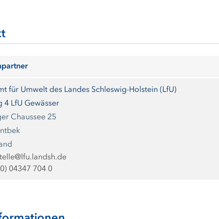
t
partner
t für Umwelt des Landes Schleswig-Holstein (LfU)
g 4 LfU Gewässer
er Chaussee 25
intbek
land
telle@lfu.landsh.de
(0) 04347 704 0
formationen