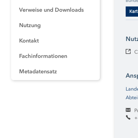
Bunde
Zusam
Verweise und Downloads
Kart
Starkr
Hinwei
Nutzung
fläch
Fließ
Nut
Wasser
Kontakt
dargestellt. Ausführliche Infor
C
Stark
Fachinformationen
nweis
Metadatensatz
Ans
Lande
Abtei
P
+