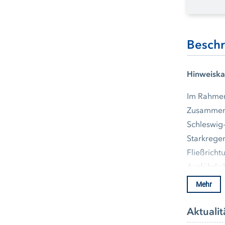
Besch
Hinweiska
Im Rahmen
Zusammenar
Schleswig-
Starkregen
Fließricht
Ausführlic
weiskarte
Mehr
Aktualit