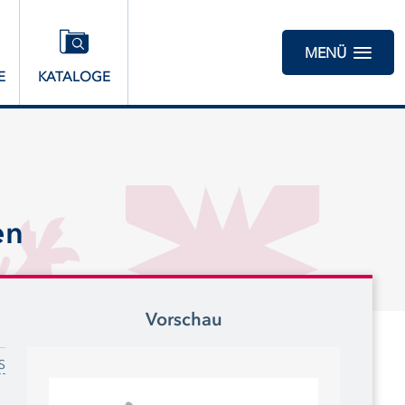
MENÜ
E
KATALOGE
en
Vorschau
S