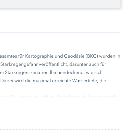
esamtes für Kartographie und Geodäsie (BKG) wurden in
tarkregengefahr veröffentlicht, darunter auch für
ei Starkregenszenarien flächendeckend, wie sich
abei wird die maximal erreichte Wassertiefe, die
nden Sie unter
www.schleswig-holstein.de/starkregenhin