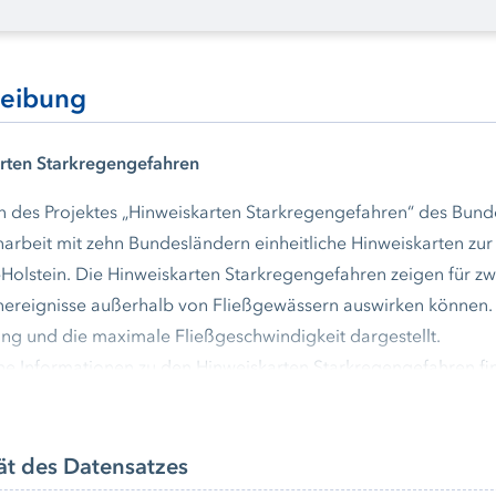
reibung
rten Starkregengefahren
 des Projektes „Hinweiskarten Starkregengefahren“ des Bund
beit mit zehn Bundesländern einheitliche Hinweiskarten zur S
Holstein. Die Hinweiskarten Starkregengefahren zeigen für zw
ereignisse außerhalb von Fließgewässern auswirken können. D
ung und die maximale Fließgeschwindigkeit dargestellt.
he Informationen zu den Hinweiskarten Starkregengefahren fi
n
ät des Datensatzes