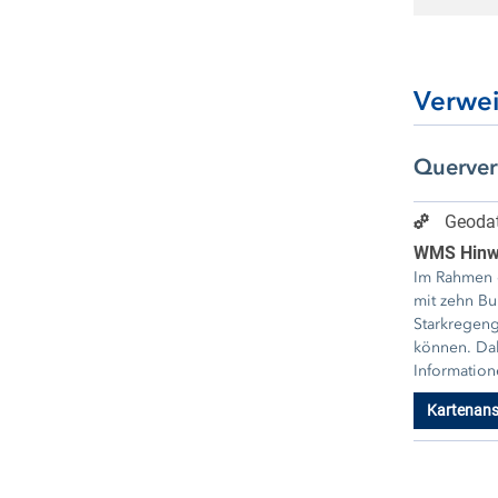
Verwe
Querve
Geodat
WMS Hinwe
Im Rahmen d
mit zehn Bund
Starkregeng
können. Dabe
Information
Kartenans