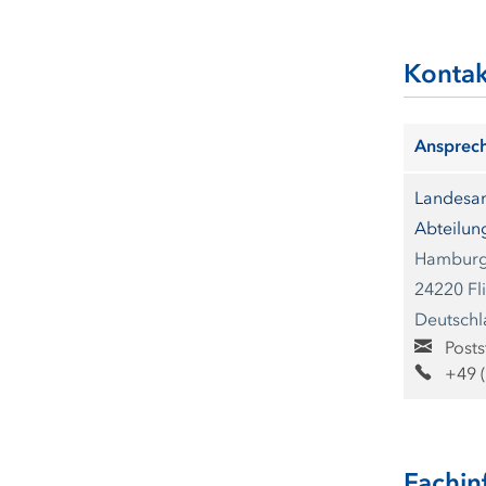
Kontak
Ansprech
Landesam
Abteilun
Hamburg
24220 Fl
Deutsch
Posts
+49 
Fachin