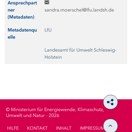
Ansprechpart
ner
sandra.moerschel@lfu.landsh.de
(Metadaten)
Metadatenqu
LfU
elle
Landesamt für Umwelt Schleswig-
Holstein
Ministerium für Energiewende, Klimaschutz,
Umwelt und Natur - 2026
HILFE
KONTAKT
INHALT
IMPRESSUM