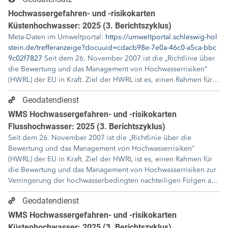
Hochwassergefahren- und -risikokarten
Küstenhochwasser: 2025 (3. Berichtszyklus)
Meta-Daten im Umweltportal:
https://umweltportal.schleswig-hol
stein.de/trefferanzeige?docuuid=cdacb98e-7e0a-46c0-a5ca-bbc
9c02f7827
Seit dem 26. November 2007 ist die „Richtlinie über
die Bewertung und das Management von Hochwasserrisiken“
(HWRL) der EU in Kraft. Ziel der HWRL ist es, einen Rahmen für
die Bewertung und das Management von Hochwasserrisiken zur
Geodatendienst
Verringerung der hochwasserbedingten nachteiligen Folgen auf
die menschliche Gesundheit, die Umwelt, das Kulturerbe und
WMS Hochwassergefahren- und -risikokarten
wirtschaftliche Tätigkeiten in der Gemeinschaft zu schaffen. Die
Flusshochwasser: 2025 (3. Berichtszyklus)
HWRL verfolgt damit den Zweck, durch einen grenzübergreifend
Seit dem 26. November 2007 ist die „Richtlinie über die
abgestimmten Hochwasserschutz in den Flussgebietseinheiten,
Bewertung und das Management von Hochwasserrisiken“
inklusive der Küstengebiete, die Hochwasserrisiken zu
(HWRL) der EU in Kraft. Ziel der HWRL ist es, einen Rahmen für
reduzieren und die Hochwasservorsorge und das
die Bewertung und das Management von Hochwasserrisiken zur
Risikomanagement zu verbessern. Durch die Umsetzung soll die
Verringerung der hochwasserbedingten nachteiligen Folgen auf
Verbesserung der Eigenvorsorge der Kommunen und der
die menschliche Gesundheit, die Umwelt, das Kulturerbe und
betroffenen Bürger erreicht werden.
Geodatendienst
wirtschaftliche Tätigkeiten in der Gemeinschaft zu schaffen. Die
Die Hochwassergefahrenkarten gemäß Art. 6 Abs. 3 HWRL
HWRL verfolgt damit den Zweck, durch einen grenzübergreifend
WMS Hochwassergefahren- und -risikokarten
erfassen die geografischen Gebiete, die nach folgenden
abgestimmten Hochwasserschutz in den Flussgebietseinheiten,
Küstenhochwasser: 2025 (3. Berichtszyklus)