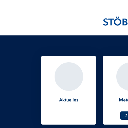
STÖB
Aktuelles
Met
2