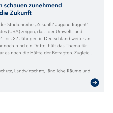
n schauen zunehmend
 die Zukunft
er Studienreihe „Zukunft? Jugend fragen!“
es (UBA) zeigen, dass der Umwelt- und
4- bis 22-Jährigen in Deutschland weiter an
ur noch rund ein Drittel hält das Thema für
ar es noch die Hälfte der Befragten. Zugleich
e Zukunft von Umwelt und Klima weiter negativ
er Befragten ist optimistisch. Auch der
schutz, Landwirtschaft, ländliche Räume und
kunft in Deutschland insgesamt blicken die
heitlich pessimistisch entgegen. Mit 73
ist der Anteil deutlich höher als in den