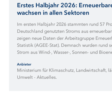
Erstes Halbjahr 2026: Erneuerbar
wachsen in allen Sektoren
Im ersten Halbjahr 2026 stammten rund 57 Pro
Deutschland genutzten Stroms aus erneuerbar
zeigen neue Daten der Arbeitsgruppe Erneuer
Statistik (AGEE-Stat). Demnach wurden rund 
Strom aus Wind-, Wasser-, Sonnen- und Bioen
im Vorjahreszeitraum. Auch im Gebäude- und 
Anbieter
legten die erneuerbaren Energien zu: Umwel
Ministerium für Klimaschutz, Landwirtschaft, 
Geothermie aus Wärmepumpen um 19 Prozent;
Umwelt - Aktuelles.
Biokraftstoffen und Strom im Verkehrsbereich 