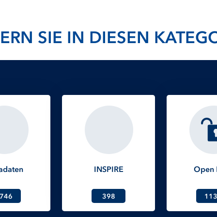
ERN SIE IN DIESEN KATEG
adaten
INSPIRE
Open 
746
398
11