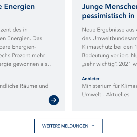
e Energien
Junge Mensche
pessimistisch in
zent des in
Neue Ergebnisse aus d
en Energien. Das
des Umweltbundesamt
bare Energien-
Klimaschutz bei den 1
sechs Prozent mehr
Bedeutung verliert. N
ergie gewonnen als
„sehr wichtig“. 2021 w
im Verkehrssektor
fällt der Blick auf di
Anbieter
twärme und
aus, nur ein Viertel d
ländliche Räume und
Ministerium für Klima
 der Einsatz von
gesellschaftlichen Zu
Umwelt - Aktuelles.
um 13 Prozent.
jungen Menschen mehr
Prozent der Befragten 
Vorjahren.
WEITERE MELDUNGEN