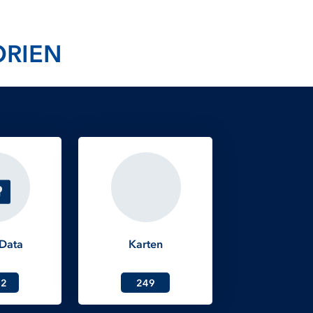
ORIEN
Data
Karten
32
249