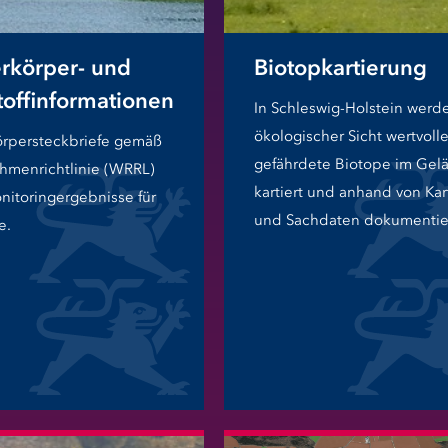
rkörper- und
Biotopkartierung
toffinformationen
In Schleswig-Holstein werd
ökologischer Sicht wertvoll
rpersteckbriefe gemäß
gefährdete Biotope im Gel
hmenrichtlinie (WRRL)
kartiert und anhand von Ka
nitoringergebnisse für
und Sachdaten dokumentier
e.