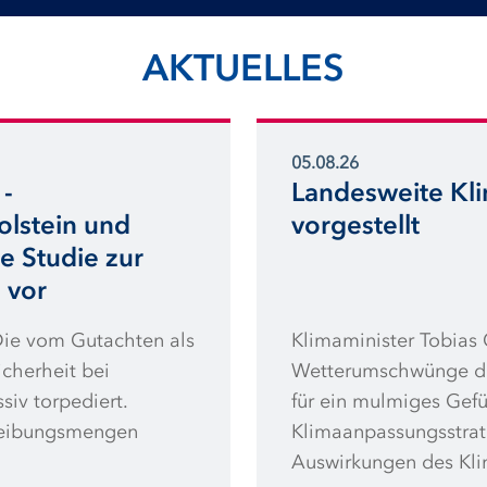
AKTUELLES
05.08.26
-
Landesweite Kl
lstein und
vorgestellt
e Studie zur
 vor
Die vom Gutachten als
Klimaminister Tobias 
cherheit bei
Wetterumschwünge di
siv torpediert.
für ein mulmiges Gefü
hreibungsmengen
Klimaanpassungsstrate
Auswirkungen des Kli