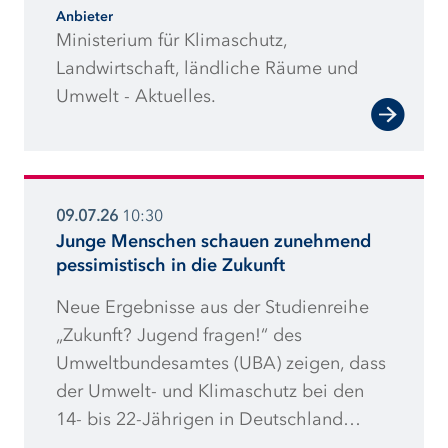
Anbieter
Prozent mehr Strom aus Wind-, Wasser-,
Ministerium für Klimaschutz,
Sonnen- und Bioenergie gewonnen als
Landwirtschaft, ländliche Räume und
im Vorjahreszeitraum. Auch im
Umwelt - Aktuelles.
Gebäude- und im Verkehrssektor legten
die erneuerbaren Energien zu:
Umweltwärme und Geothermie aus
Wärmepumpen um 19 Prozent; der
09.07.26
10:30
Einsatz von Biokraftstoffen und Strom im
Junge Menschen schauen zunehmend
Verkehrsbereich um 13 Prozent.
pessimistisch in die Zukunft
Neue Ergebnisse aus der Studienreihe
„Zukunft? Jugend fragen!“ des
Umweltbundesamtes (UBA) zeigen, dass
der Umwelt- und Klimaschutz bei den
14- bis 22-Jährigen in Deutschland