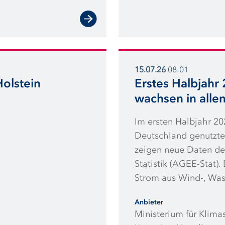
15.07.26
08:01
Holstein
Erstes Halbjahr
wachsen in alle
Im ersten Halbjahr 20
Deutschland genutzte
zeigen neue Daten de
Statistik (AGEE-Stat
Strom aus Wind-, Was
im Vorjahreszeitraum
Anbieter
legten die erneuerba
Ministerium für Klima
Geothermie aus Wärm