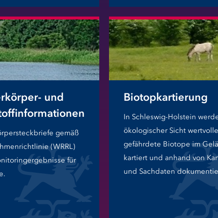
rkörper- und
Biotopkartierung
toffinformationen
In Schleswig-Holstein werd
ökologischer Sicht wertvoll
rpersteckbriefe gemäß
gefährdete Biotope im Gel
hmenrichtlinie (WRRL)
kartiert und anhand von Ka
nitoringergebnisse für
und Sachdaten dokumentier
e.