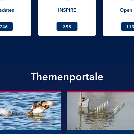
adaten
INSPIRE
Open 
746
398
11
Themenportale