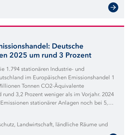
trom im Verkehrsbereich um 13 Prozent.
missionshandel: Deutsche
ken 2025 um rund 3 Prozent
e 1.794 stationären Industrie- und
utschland im Europäischen Emissionshandel 1
Millionen Tonnen CO2-Äquivalente
 rund 3,2 Prozent weniger als im Vorjahr. 2024
 Emissionen stationärer Anlagen noch bei 5,5
en im Luftverkehr sanken 2025 um 2,2 Prozent
n Tonnen CO2-Äquivalente (nach einer
schutz, Landwirtschaft, ländliche Räume und
t im Vorjahr). Dies berichtet die Deutsche