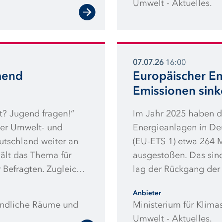
Umwelt - Aktuelles.
Biokraftstoffen und S
07.07.26
16:00
mend
Europäischer E
Emissionen sin
t? Jugend fragen!“
Im Jahr 2025 haben di
er Umwelt- und
Energieanlagen in De
utschland weiter an
(EU-ETS 1) etwa 264 
hält das Thema für
ausgestoßen. Das sind
r Befragten. Zugleich
lag der Rückgang der
 Klima weiter negativ
Prozent. Die Emission
Anbieter
sch. Auch der
auf rund 8,8 Millione
ländliche Räume und
Ministerium für Klima
gesamt blicken die
Zunahme von 16 Prozen
Umwelt - Aktuelles.