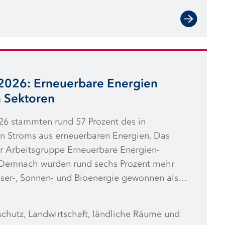
 2026: Erneuerbare Energien
n Sektoren
26 stammten rund 57 Prozent des in
n Stroms aus erneuerbaren Energien. Das
r Arbeitsgruppe Erneuerbare Energien-
). Demnach wurden rund sechs Prozent mehr
ser-, Sonnen- und Bioenergie gewonnen als
. Auch im Gebäude- und im Verkehrssektor
ren Energien zu: Umweltwärme und
schutz, Landwirtschaft, ländliche Räume und
epumpen um 19 Prozent; der Einsatz von