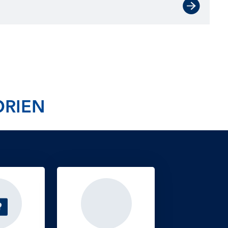
le (DEHSt) im Umweltbundesamt (UBA).
ORIEN