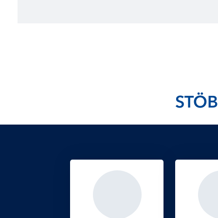
jungen Menschen mehrheitlich pessimistisch 
Prozent der Befragten ist der Anteil deutlich h
Vorjahren.
STÖB