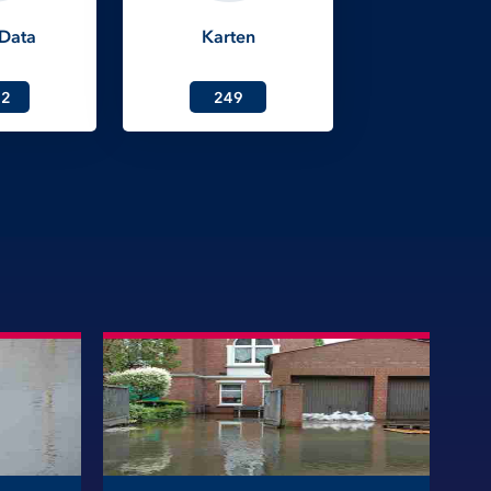
Data
Karten
32
249