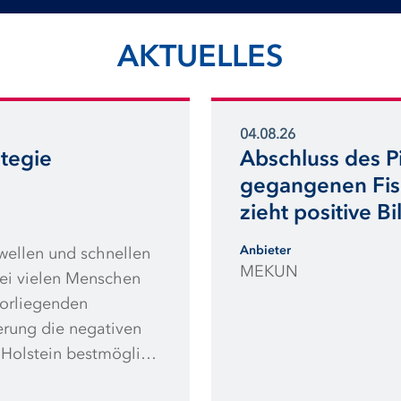
AKTUELLES
04.08.26
tegie
Abschluss des Pi
gegangenen Fisc
zieht positive Bi
Anbieter
wellen und schnellen
MEKUN
i vielen Menschen
vorliegenden
erung die negativen
-Holstein bestmöglich