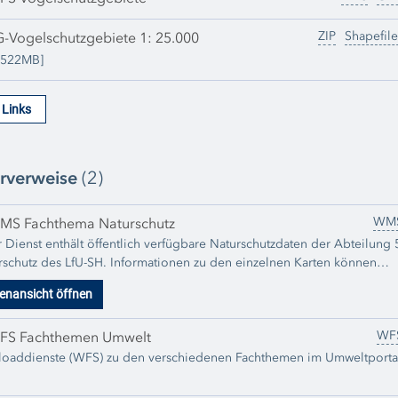
ZIP
Shapefile
-Vogelschutzgebiete 1: 25.000
2522MB]
e Links
rverweise
(2)
WM
MS Fachthema Naturschutz
 Dienst enthält öffentlich verfügbare Naturschutzdaten der Abteilung 
rschutz des LfU-SH. Informationen zu den einzelnen Karten können
ls den zugehörigen Metadaten zu den einzelnen Datensätzen
enansicht öffnen
mmen werden. Der Dienst wird regelmäßig um neu publizierte Daten
ert.
WF
FS Fachthemen Umwelt
oaddienste (WFS) zu den verschiedenen Fachthemen im Umweltporta