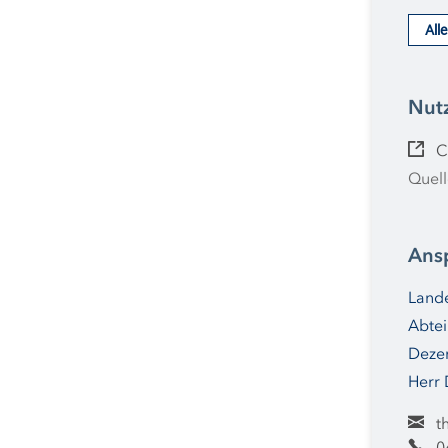
All
Nut
C
Quell
Ans
Lande
Abtei
Dezer
Herr 
t