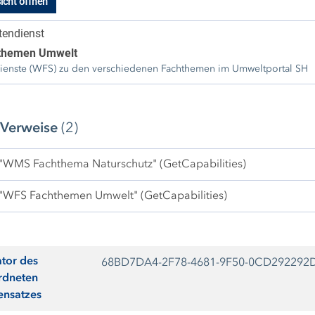
icht öffnen
endienst
themen Umwelt
enste (WFS) zu den verschiedenen Fachthemen im Umweltportal SH
 Verweise
(2)
 "WMS Fachthema Naturschutz" (GetCapabilities)
 "WFS Fachthemen Umwelt" (GetCapabilities)
ator des
68BD7DA4-2F78-4681-9F50-0CD292292
rdneten
ensatzes