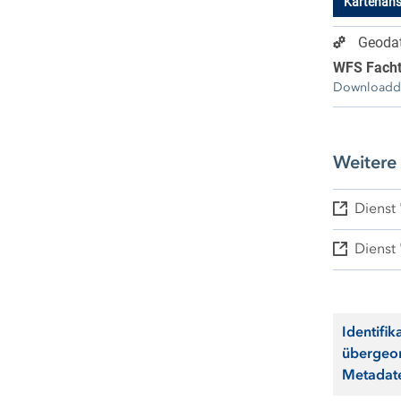
Kartenans
Geodat
WFS Fach
Downloaddi
Weitere
Dienst
Dienst
Identifik
übergeo
Metadat