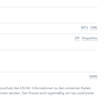
WFS
GML
ZIP
Shapefiles
WMS
aturschutz des LfU-SH. Informationen zu den einzelnen Karten
mmen werden. Der Dienst wird regelmäßig um neu publizierte