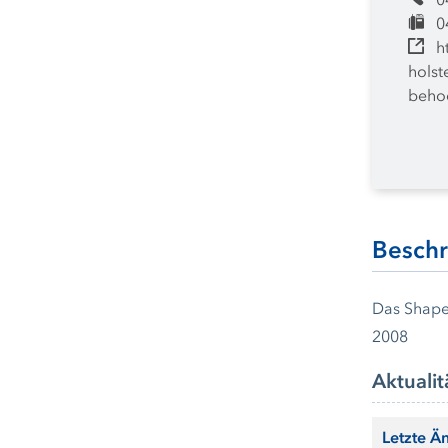
0
0
h
holst
behoe
Besch
Das Shape
2008
Aktualit
Letzte Ä