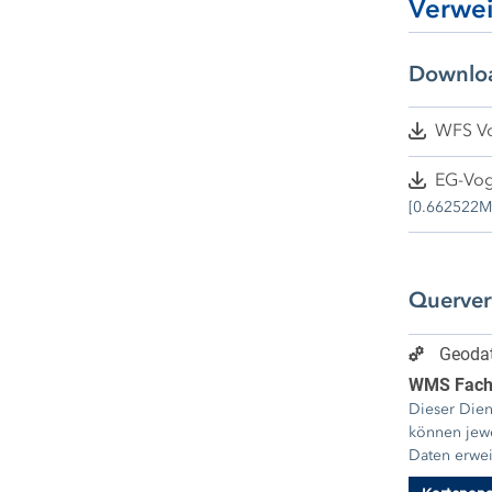
Verwe
Downlo
WFS Vo
EG-Vog
[0.662522M
Querve
Geodat
WMS Fach
Dieser Dien
können jew
Daten erwei