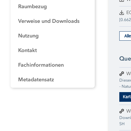
Raumbezug
EG
[0.66
Verweise und Downloads
Nutzung
All
Kontakt
Que
Fachinformationen
W
Metadatensatz
Dieser
- Natu
jewei
Kart
entno
erweit
W
Downl
SH