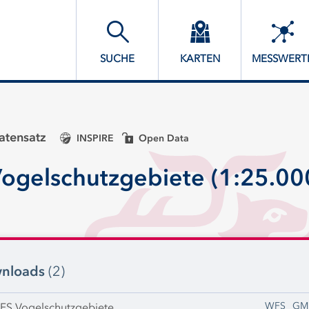
SUCHE
KARTEN
MESSWERT
tensatz
INSPIRE
Open Data
ogelschutzgebiete (1:25.000
nloads
(2)
WFS
GM
FS Vogelschutzgebiete