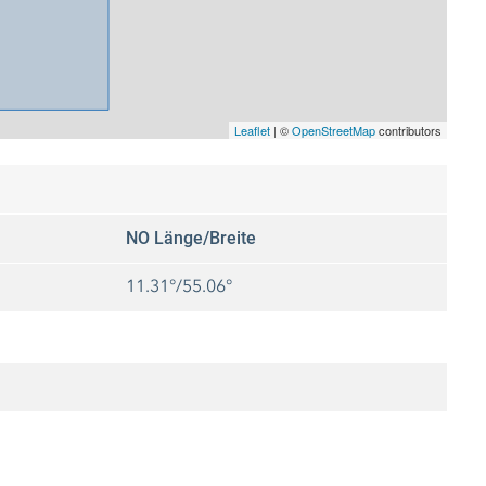
Leaflet
|
©
OpenStreetMap
contributors
NO Länge/Breite
11.31°/55.06°