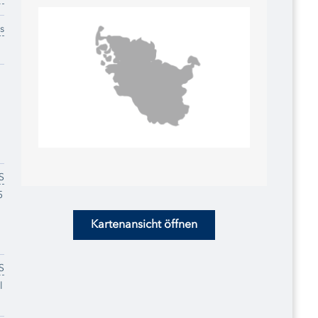
s
S
5
Kartenansicht öffnen
S
l