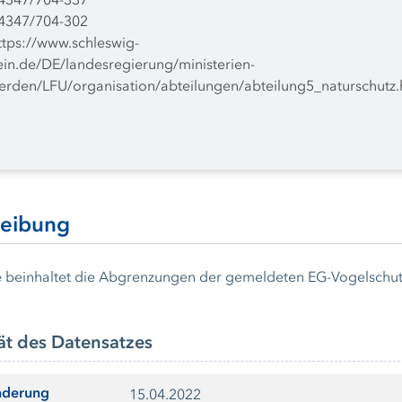
4347/704-337
4347/704-302
ttps://www.schleswig-
ein.de/DE/landesregierung/ministerien-
rden/LFU/organisation/abteilungen/abteilung5_naturschutz.
reibung
 beinhaltet die Abgrenzungen der gemeldeten EG-Vogelschutz
ät des Datensatzes
nderung
15.04.2022