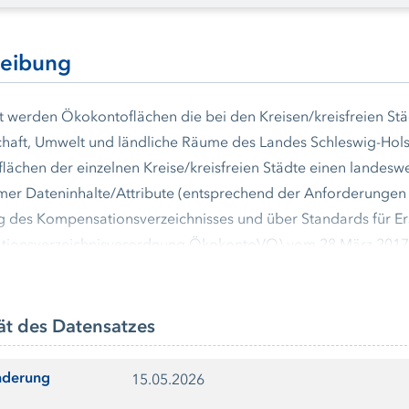
reibung
t werden Ökokontoflächen die bei den Kreisen/kreisfreien St
haft, Umwelt und ländliche Räume des Landes Schleswig-Holst
ächen der einzelnen Kreise/kreisfreien Städte einen landesw
er Dateninhalte/Attribute (entsprechend der Anforderungen
ng des Kompensationsverzeichnisses und über Standards für
ionsverzeichnisverordnung ÖkokontoVO) vom 28.März 2017 (GV
nd unterliegt einer steten Vervollständigung und Fortentwick
den sich je nach Kreis/kreisfreier Stadt hinsichtlich Erfassung
it hingewiesen. Eine unmittelbare Vergleichbarkeit zwischen ei
ät des Datensatzes
nderung
15.05.2026