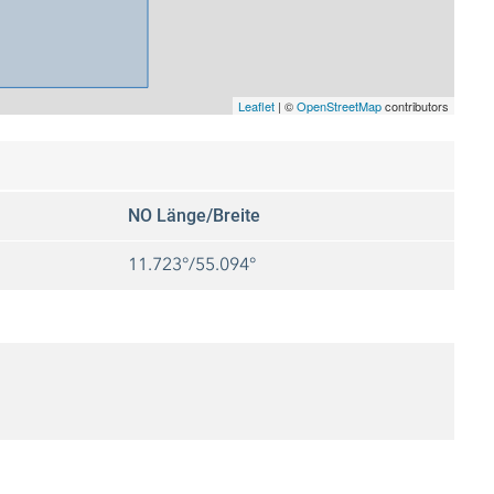
Leaflet
|
©
OpenStreetMap
contributors
NO Länge/Breite
11.723°/55.094°