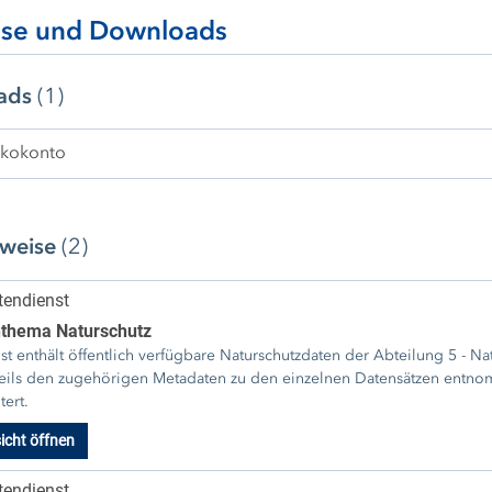
ise und Downloads
ads
(1)
kokonto
rweise
(2)
endienst
thema Naturschutz
st enthält öffentlich verfügbare Naturschutzdaten der Abteilung 5 - N
eils den zugehörigen Metadaten zu den einzelnen Datensätzen entno
tert.
icht öffnen
endienst