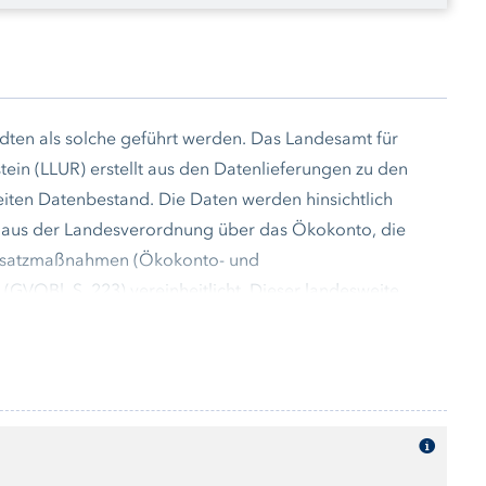
ädten als solche geführt werden. Das Landesamt für
ein (LLUR) erstellt aus den Datenlieferungen zu den
eiten Datenbestand. Die Daten werden hinsichtlich
 aus der Landesverordnung über das Ökokonto, die
 Ersatzmaßnahmen (Ökokonto- und
OBl. S. 223) vereinheitlicht. Dieser landesweite
lung. Wichtiger Hinweis: Die einzelnen Daten
stiefe und -intensität. Auf eine inhomogene Datenlage
nzelnen Kreisen/ kreisfreien Städten ist deshalb nicht