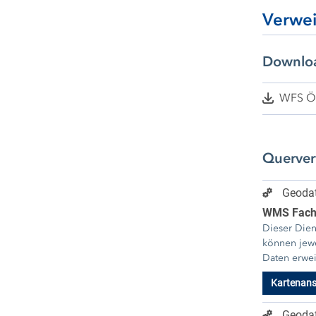
Verwe
Downlo
WFS Ö
Querve
Geodat
WMS Fach
Dieser Dien
können jew
Daten erwei
Kartenans
Geodat