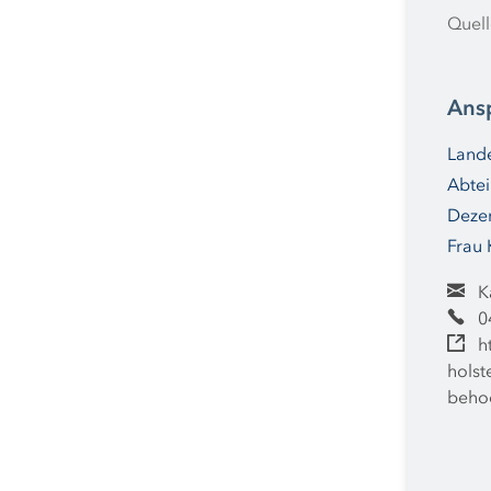
Quell
Ans
Lande
Abtei
Dezer
Frau 
K
0
h
holst
behoe