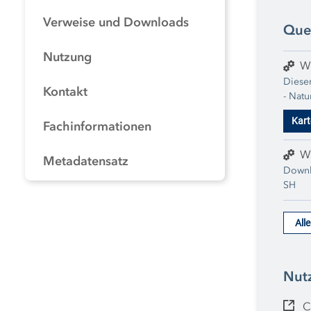
Verweise und Downloads
Que
Nutzung
W
Dieser
Kontakt
- Natu
jewei
Kart
Fachinformationen
entno
erweit
W
Metadatensatz
Downl
SH
All
Nut
C