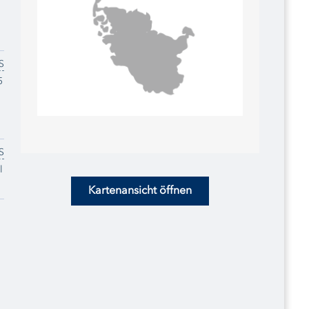
S
5
S
l
Kartenansicht öffnen