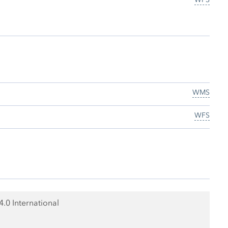
WMS
WFS
0 International