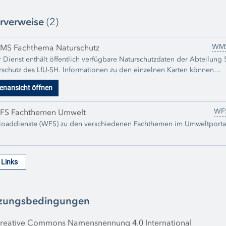
rverweise
(2)
WM
MS Fachthema Naturschutz
 Dienst enthält öffentlich verfügbare Naturschutzdaten der Abteilung 
rschutz des LfU-SH. Informationen zu den einzelnen Karten können
ls den zugehörigen Metadaten zu den einzelnen Datensätzen
enansicht öffnen
mmen werden. Der Dienst wird regelmäßig um neu publizierte Daten
ert.
WF
FS Fachthemen Umwelt
oaddienste (WFS) zu den verschiedenen Fachthemen im Umweltporta
e Links
zungsbedingungen
reative Commons Namensnennung 4.0 International