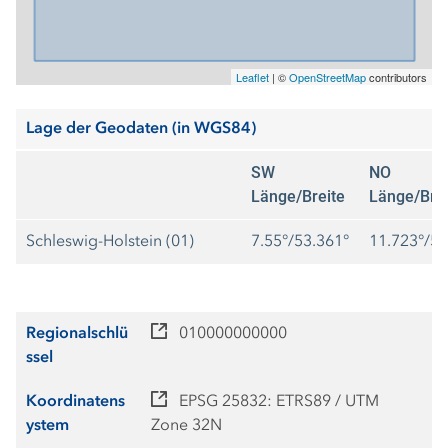
Leaflet
|
©
OpenStreetMap
contributors
Lage der Geodaten (in WGS84)
SW
NO
Länge/Breite
Länge/Brei
Schleswig-Holstein (01)
7.55°/53.361°
11.723°/55
Regionalschlü
010000000000
ssel
Koordinatens
EPSG 25832: ETRS89 / UTM
ystem
Zone 32N