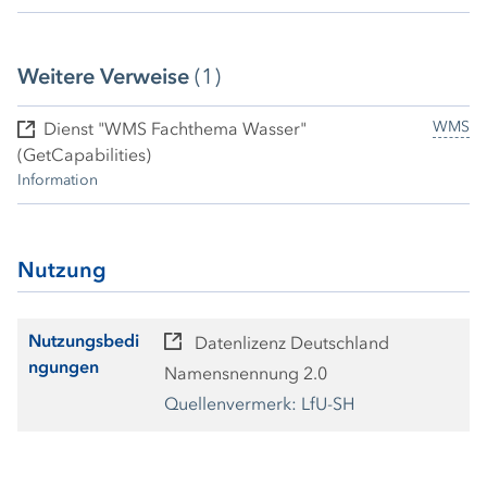
Einfluss auf die Grundwasserbeschaffenheit. Vor allem die als
Folge menschlicher Nutzungen der Erdoberfläche ins
Sickerwasser gelangenden Stoffe, können in zu hohen
Weitere Verweise
(1)
Konzentrationen das Grundwasser als Trinkwasser ungenießbar
machen. Der Zustand des Grundwassers wird deshalb landesweit
regelmäßig überwacht.
WMS
Dienst "WMS Fachthema Wasser"
(GetCapabilities)
Information
Nutzung
Nutzungsbedi
Datenlizenz Deutschland
ngungen
Namensnennung 2.0
Quellenvermerk: LfU-SH