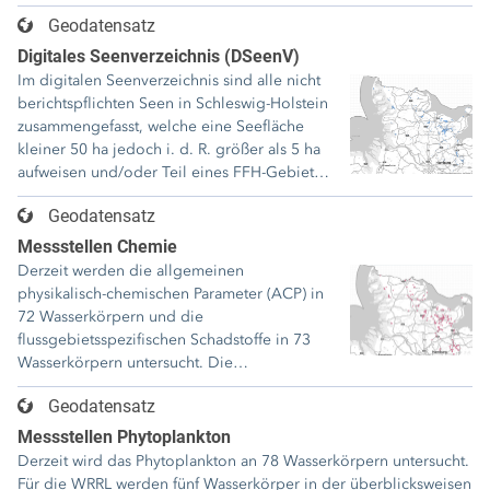
Geodatensatz
Digitales Seenverzeichnis (DSeenV)
Im digitalen Seenverzeichnis sind alle nicht
berichtspflichten Seen in Schleswig-Holstein
zusammengefasst, welche eine Seefläche
kleiner 50 ha jedoch i. d. R. größer als 5 ha
aufweisen und/oder Teil eines FFH-Gebietes
oder ein anerkanntes EU-Badegewässer sind.
Geodatensatz
Messstellen Chemie
Derzeit werden die allgemeinen
physikalisch-chemischen Parameter (ACP) in
72 Wasserkörpern und die
flussgebietsspezifischen Schadstoffe in 73
Wasserkörpern untersucht. Die
flussgebietsspezifischen Schadstoffe und die
Geodatensatz
ACP werden zur unterstützenden Bewertung
des ökologischen Zustandes der Seen
Messstellen Phytoplankton
herangezogen. Im Rahmen des chemischen
Derzeit wird das Phytoplankton an 78 Wasserkörpern untersucht.
Monitorings für die WRRL wird je See eine
Für die WRRL werden fünf Wasserkörper in der überblicksweisen