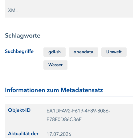
XML
Schlagworte
Suchbegriffe
gdi-sh
opendata
Umwelt
Wasser
Informationen zum Metadatensatz
Objekt-ID
EA1DFA92-F619-4F89-8086-
E78E0D86C36F
Aktualität der
17.07.2026