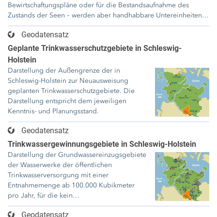
Bewirtschaftungspläne oder für die Bestandsaufnahme des
Zustands der Seen – werden aber handhabbare Untereinheiten
gebildet. Wasserkörper stellen hierbei die kleinste Einheit dar,
Geodatensatz
die die WRRL betrachtet. Das WRRL-Monitoring bezieht sich in
Schleswig-Holstein auf 73 Wasserkörper mit jeweils einer
Geplante Trinkwasserschutzgebiete in Schleswig-
Seefläche von mehr als 50 ha, davon sind 62 Seen natürlich und
Holstein
elf Seen künstlich entstanden. Hinsichtlich dieser Seen ist
Darstellung der Außengrenze der in
Deutschland berichtspflichtig gegenüber der EU.
Schleswig-Holstein zur Neuausweisung
geplanten Trinkwasserschutzgebiete. Die
Darstellung entspricht dem jeweiligen
Kenntnis- und Planungsstand.
Geodatensatz
Trinkwassergewinnungsgebiete in Schleswig-Holstein
Darstellung der Grundwassereinzugsgebiete
der Wasserwerke der öffentlichen
Trinkwasserversorgung mit einer
Entnahmemenge ab 100.000 Kubikmeter
pro Jahr, für die kein
Trinkwasserschutzgebiet festgesetzt oder
Geodatensatz
geplant ist. Entnahmen aus