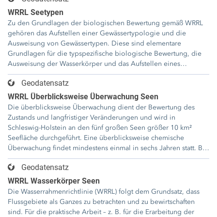
Hierbei werden solche biologischen Qualitätskomponenten und
stoffliche Parameter überwacht, die auf die Belastungen am
WRRL Seetypen
empfindlichsten bzw. deutlichsten reagieren. Der
Zu den Grundlagen der biologischen Bewertung gemäß WRRL
Untersuchungsumfang wird während des
gehören das Aufstellen einer Gewässertypologie und die
Bewirtschaftungszeitraums den Erfordernissen angepasst.
Ausweisung von Gewässertypen. Diese sind elementare
Grundlagen für die typspezifische biologische Bewertung, die
Ausweisung der Wasserkörper und das Aufstellen eines
Monitoring-Netzwerkes. Aber auch die Erstellung der
Geodatensatz
Bewirtschaftungspläne und damit die Maßnahmenplanung
erfolgt typspezifisch. In der Ökoregion "Norddeutsches
WRRL Überblicksweise Überwachung Seen
Tiefland" werden insgesamt sieben Seetypen unterschieden,
Die überblicksweise Überwachung dient der Bewertung des
darunter sechs natürliche Typen und ein Sondertyp für künstliche
Zustands und langfristiger Veränderungen und wird in
Seen.
Schleswig-Holstein an den fünf großen Seen größer 10 km²
Seefläche durchgeführt. Eine überblicksweise chemische
Überwachung findet mindestens einmal in sechs Jahren statt. Bei
der biologischen Überwachung der Seen liegt das Intervall bei
Geodatensatz
einem bis drei Jahren.
WRRL Wasserkörper Seen
Die Wasserrahmenrichtlinie (WRRL) folgt dem Grundsatz, dass
Flussgebiete als Ganzes zu betrachten und zu bewirtschaften
sind. Für die praktische Arbeit – z. B. für die Erarbeitung der