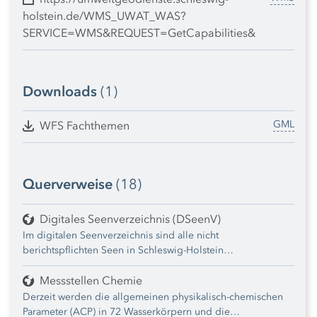
holstein.de/WMS_UWAT_WAS?
SERVICE=WMS&REQUEST=GetCapabilities&
Downloads
(1)
GML
WFS Fachthemen
Querverweise
(18)
Digitales Seenverzeichnis (DSeenV)
Im digitalen Seenverzeichnis sind alle nicht
berichtspflichten Seen in Schleswig-Holstein
zusammengefasst, welche eine Seefläche kleiner 50 ha
jedoch i. d. R. größer als 5 ha aufweisen und/oder Teil
Messstellen Chemie
eines FFH-Gebietes oder ein anerkanntes EU-Badegewässer
Derzeit werden die allgemeinen physikalisch-chemischen
sind.
Parameter (ACP) in 72 Wasserkörpern und die