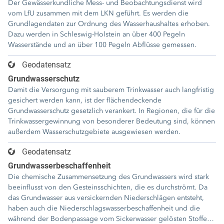
Der Gewässerkundliche Mess- und Beobachtungsdienst wird
Messnetzes sind mit Datenloggern
„Nitrat-Gebiete“ bezeichnet werden, genutzt. Das
vom LfU zusammen mit dem LKN geführt. Es werden die
ausgestattet. Diese elektronischen
Bundesverwaltungsgericht hat am 24.10.2025 entschieden, dass
Grundlagendaten zur Ordnung des Wasserhaushaltes erhoben.
Datensammler zeichnen mehrmals täglich
die AVV GeA 2022 keine rechtlich wirksame
Dazu werden in Schleswig-Holstein an über 400 Pegeln
den Grundwasserstand auf und werden in
Ermächtigungsgrundlage darstellt, auf der die Ausweisung einer
Wasserstände und an über 100 Pegeln Abflüsse gemessen.
der Regel alle 3 bis 6 Monate durch
Nitrat-Gebietskulisse in Bayern mit nachfolgenden Auflagen für
Mitarbeiter des Landesbetriebs für
die Landwirtschaft hätte geschehen dürfen. Auch wenn sich das
Geodatensatz
Küstenschutz, Nationalpark und
Urteil auf Bayern bezieht, ist die Situation in den anderen
Grundwasserschutz
Meeresschutz (LKN) ausgelesen. Im
Bundesländern in der Sache mit Bayern vergleichbar. Das
Anschluss werden die Grundwasserstände in
Damit die Versorgung mit sauberem Trinkwasser auch langfristig
Bundeslandwirtschaftsministerium bemüht sich seit dem Urteil
der landesweiten Datenbank aktualisiert.
gesichert werden kann, ist der flächendeckende
um eine Gebietsausweisungsverordnung, welche die
Sieben Messstellen sind zudem mit
Grundwasserschutz gesetzlich verankert. In Regionen, die für die
rechtskonforme Ausweisung der mit Nitrat belasteten Gebiete
Datenfernübertragung ausgerüstet und
Trinkwassergewinnung von besonderer Bedeutung sind, können
basierend auf dem Ausweisungsmessnetz wieder ermöglicht.
liefern tagesaktuelle Grundwasserstände.
außerdem Wasserschutzgebiete ausgewiesen werden.
Geodatensatz
Grundwasserbeschaffenheit
Die chemische Zusammensetzung des Grundwassers wird stark
beeinflusst von den Gesteinsschichten, die es durchströmt. Da
das Grundwasser aus versickernden Niederschlägen entsteht,
haben auch die Niederschlagswasserbeschaffenheit und die
während der Bodenpassage vom Sickerwasser gelösten Stoffe