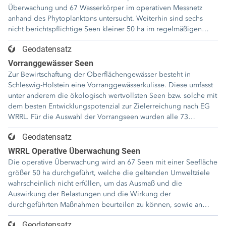
repräsentative Messstelle, welche zumeist an
Überwachung und 67 Wasserkörper im operativen Messnetz
der tiefsten Stelle liegt, beprobt. Die ACP
anhand des Phytoplanktons untersucht. Weiterhin sind sechs
Gesamtphosphorkonzentration und
nicht berichtspflichtige Seen kleiner 50 ha im regelmäßigen
Sichttiefe werden bei den Seen anhand von
Monitoring, darunter in SH besonders seltene und
sogenannten Orientierungswerten beurteilt.
Geodatensatz
schützenswerte Seetypen, wie die karbonatarmen
Sie dienen in der Regel der Plausibilisierung
Weichwasserseen sowie Seen, die ökologisch noch weitgehend
Vorranggewässer Seen
der Bewertung anhand der biologischen
intakt sind.
Zur Bewirtschaftung der Oberflächengewässer besteht in
Qualitätskomponenten. Die
Schleswig-Holstein eine Vorranggewässerkulisse. Diese umfasst
flussgebietsspezifischen Schadstoffe
unter anderem die ökologisch wertvollsten Seen bzw. solche mit
beziehen sich sowohl auf die Wasserphase
dem besten Entwicklungspotenzial zur Zielerreichung nach EG
als auch auf das Sediment. Sie gehen nach
WRRL. Für die Auswahl der Vorrangseen wurden alle 73
dem one out all out Prinzip in die Bewertung
berichtspflichtigen Seen Schleswig-Holsteins größer 50 ha sowie
des ökologischen Zustandes ein. Ist eine
Geodatensatz
einige Seen kleiner 50 ha, die als FFH-Lebensraumtyp gemeldet
Umweltqualitätsnorm überschritten, kann
wurden berücksichtigt. Unter den 73 berichtspflichtigen Seen
WRRL Operative Überwachung Seen
demnach der ökologische Zustand
wurden 23 als Vorranggewässer ausgewählt, an denen
Die operative Überwachung wird an 67 Seen mit einer Seefläche
höchstens mäßig sein.
notwendige Maßnahmen geplant und umgesetzt werden sollen.
größer 50 ha durchgeführt, welche die geltenden Umweltziele
wahrscheinlich nicht erfüllen, um das Ausmaß und die
Auswirkung der Belastungen und die Wirkung der
durchgeführten Maßnahmen beurteilen zu können, sowie an
Wasserkörpern, in die prioritäre Stoffe eingeleitet werden.
Geodatensatz