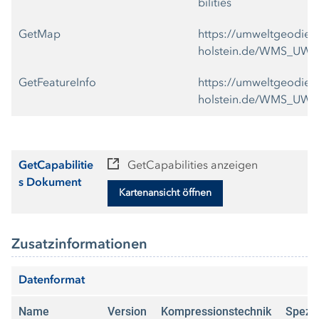
bilities
GetMap
https://umweltgeodiens
holstein.de/WMS_UW
GetFeatureInfo
https://umweltgeodiens
holstein.de/WMS_UW
GetCapabilitie
GetCapabilities anzeigen
s Dokument
Kartenansicht öffnen
Zusatzinformationen
Datenformat
Name
Version
Kompressionstechnik
Spezif