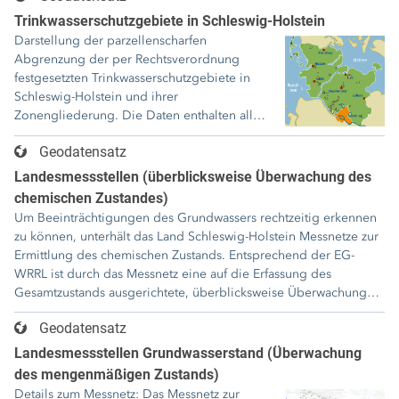
unterschiedlichen Grundwasserstockwerken
Trinkwasserschutzgebiete in Schleswig-Holstein
führen in einigen Fällen zu Überlagerungen
Darstellung der parzellenscharfen
hydraulisch getrennter Einzugsgebiete. Der
Abgrenzung der per Rechtsverordnung
in Schleswig-Holstein verwendete Begriff
festgesetzten Trinkwasserschutzgebiete in
"Trinkwassergewinnungsgebiet" ist rechtlich
Schleswig-Holstein und ihrer
nicht normiert. Eigene rechtsverbindliche
Zonengliederung. Die Daten enthalten alle
Regelungen für
festgesetzten Schutzzonen mit Ausnahme der
Trinkwassergewinnungsgebiete bestehen
Geodatensatz
Zone I.
daher nicht. Der Begriff
Landesmessstellen (überblicksweise Überwachung des
"Trinkwassergewinnungsgebiet" ist
chemischen Zustandes)
allerdings als Kategorie in der
Um Beeinträchtigungen des Grundwassers rechtzeitig erkennen
Regionalplanung eingeführt, da in
zu können, unterhält das Land Schleswig-Holstein Messnetze zur
Trinkwassergewinnungsgebieten neben der
Ermittlung des chemischen Zustands. Entsprechend der EG-
Sicherung der öffentlichen
WRRL ist durch das Messnetz eine auf die Erfassung des
Trinkwasserversorgung dem Gesichtspunkt
Gesamtzustands ausgerichtete, überblicksweise Überwachung
des vorsorgenden Grundwasserschutzes bei
des chemischen Zustands sicherzustellen. Die überblicksweise
der Abwägung mit anderen
Geodatensatz
Überwachung des chemischen Zustands wird landesweit in allen
Nutzungsansprüchen ein besonderes
Grundwasserkörpern vorgenommen und hat folgende
Landesmessstellen Grundwasserstand (Überwachung
Gewicht zukommt.
Aufgaben: - Überwachung des chemischen Zustands, -
des mengenmäßigen Zustands)
Beurteilung des chemischen Zustands der Grundwasserkörper, -
Details zum Messnetz: Das Messnetz zur