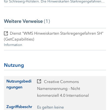
für Schleswig-Holstein. Die Hinweiskarten Starkregengefahren
zeigen für zwei Starkregenszenarien flächendeckend, wie sich
Starkregenereignisse außerhalb von Fließgewässern auswirken
können. Dabei wird die maximal erreichte Wassertiefe, die
Weitere Verweise
(1)
Fließrichtung und die maximale Fließgeschwindigkeit
dargestellt. Ausführliche Informationen zu den Hinweiskarten
Starkregengefahren finden Sie unter
www.schleswig-holstein.de/
Dienst "WMS Hinweiskarten Starkregengefahren SH"
starkregenhinweiskarten
(GetCapabilities)
Information
Nutzung
Nutzungsbedi
Creative Commons
ngungen
Namensnennung - Nicht
kommerziell 4.0 International
Zugriffsbeschr
Es gelten keine