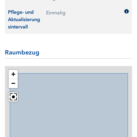
Starkregengefahren finden Sie unter
www.schleswig-hols
tein.de/starkregenhinweiskarten
Pflege- und
Einmalig
Aktualisierung
sintervall
Raumbezug
+
−