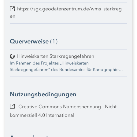
https://sgx.geodatenzentrum.de/wms_starkreg
en
Querverweise
(1)
Hinweiskarten Starkregengefahren
Im Rahmen des Projektes „Hinweiskarten
Starkregengefahren“ des Bundesamtes für Kartographie
und Geodäsie (BKG) wurden in Zusammenarbeit mit zehn
Bundesländern einheitliche Hinweiskarten zur
Starkregengefahr veröffentlicht, darunter auch für
Nutzungsbedingungen
Schleswig-Holstein. Die Hinweiskarten Starkregengefahren
zeigen für zwei Starkregenszenarien flächendeckend, wie
Creative Commons Namensnennung - Nicht
sich Starkregenereignisse außerhalb von Fließgewässern
auswirken können. Dabei wird die maximal erreichte
kommerziell 4.0 International
Wassertiefe, die Fließrichtung und die maximale
Fließgeschwindigkeit dargestellt. Ausführliche
Informationen zu den Hinweiskarten Starkregengefahren