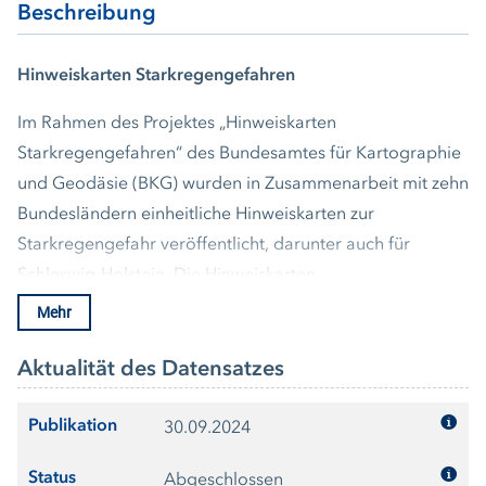
Beschreibung
Hinweiskarten Starkregengefahren
Im Rahmen des Projektes „Hinweiskarten
Starkregengefahren“ des Bundesamtes für Kartographie
und Geodäsie (BKG) wurden in Zusammenarbeit mit zehn
Bundesländern einheitliche Hinweiskarten zur
Starkregengefahr veröffentlicht, darunter auch für
Schleswig-Holstein. Die Hinweiskarten
Starkregengefahren zeigen für zwei Starkregenszenarien
Mehr
flächendeckend, wie sich Starkregenereignisse
außerhalb von Fließgewässern auswirken können. Dabei
Aktualität des Datensatzes
wird die maximal erreichte Wassertiefe, die Fließrichtung
Publikation
und die maximale Fließgeschwindigkeit dargestellt.
30.09.2024
Ausführliche Informationen zu den Hinweiskarten
Status
Abgeschlossen