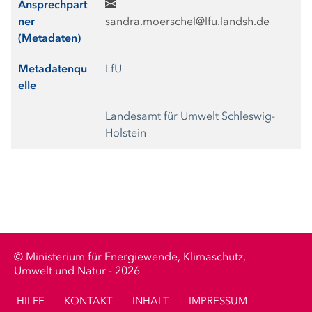
Ansprechpart
ner
sandra.moerschel@lfu.landsh.de
(Metadaten)
Metadatenqu
LfU
elle
Landesamt für Umwelt Schleswig-
Holstein
Ministerium für Energiewende, Klimaschutz,
Umwelt und Natur - 2026
HILFE
KONTAKT
INHALT
IMPRESSUM