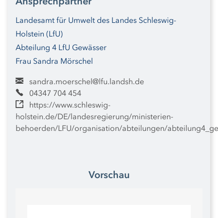
Ansprechpartner
finden Sie unter
www.schleswig-holstein.de/starkregenhinw
eiskarten
Landesamt für Umwelt des Landes Schleswig-
Holstein (LfU)
Abteilung 4 LfU Gewässer
Frau Sandra Mörschel
sandra.moerschel@lfu.landsh.de
04347 704 454
https://www.schleswig-
holstein.de/DE/landesregierung/ministerien-
behoerden/LFU/organisation/abteilungen/abteilung4_g
Vorschau