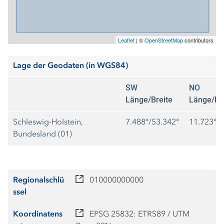
Leaflet
|
©
OpenStreetMap
contributors
Lage der Geodaten (in WGS84)
SW
NO
Länge/Breite
Länge/Br
Schleswig-Holstein,
7.488°/53.342°
11.723°/5
Bundesland (01)
Regionalschlü
010000000000
ssel
Koordinatens
EPSG 25832: ETRS89 / UTM