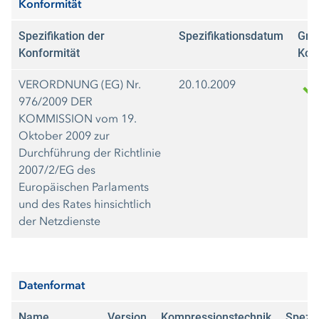
Konformität
Spezifikation der
Spezifikationsdatum
Gra
Konformität
Kon
VERORDNUNG (EG) Nr.
20.10.2009
976/2009 DER
KOMMISSION vom 19.
Oktober 2009 zur
Durchführung der Richtlinie
2007/2/EG des
Europäischen Parlaments
und des Rates hinsichtlich
der Netzdienste
Datenformat
Name
Version
Kompressionstechnik
Spezif